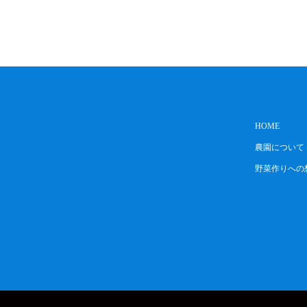
HOME
農園について
野菜作りへの
gram
RSS