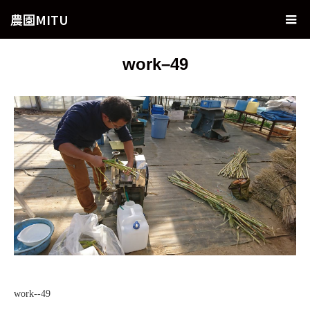
農園MITU
work–49
work--49